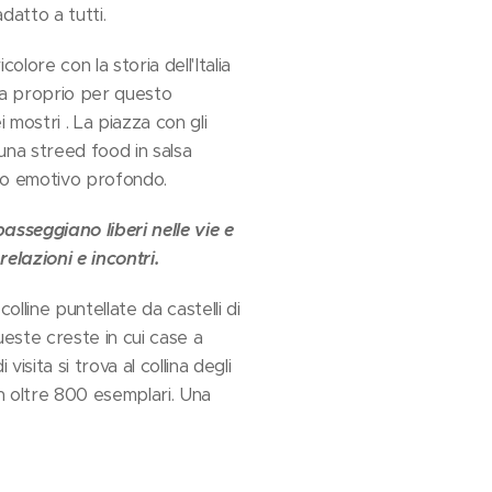
datto a tutti.
olore con la storia dell'Italia
 ma proprio per questo
 mostri . La piazza con gli
una streed food in salsa
atto emotivo profondo.
passeggiano liberi nelle vie e
elazioni e incontri.
olline puntellate da castelli di
queste creste in cui case a
sita si trova al collina degli
con oltre 800 esemplari. Una