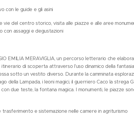
vo con le guide e gli asini
le vie del centro storico, visita alle piazze e alle aree monume
no con assaggi e degustazioni
IO EMILIA MERAVIGLIA, un percorso letterario che elabora l
itinerario di scoperta attraverso l'uso dinamico della fantasia,
stessa sotto un vestito diverso. Durante la camminata esplora
ago della Lampada, i leoni
magici, il guerriero Caco la strega G
iero con due teste, la fontana magica. I monumenti, le piazze son
 e trasferimento e sistemazione nelle camere in agriturismo