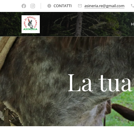
CONTATTI
asineria.re@gmail.com
La tua