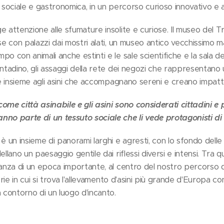
 sociale e gastronomica, in un percorso curioso innovativo e a
 attenzione alle sfumature insolite e curiose. Il museo del Tric
ose con palazzi dai mostri alati, un museo antico vecchissimo
o con animali anche estinti e le sale scientifiche e la sala dei
ontadino, gli assaggi della rete dei negozi che rappresentano 
vere insieme agli asini che accompagnano sereni e creano imp
ome città asinabile e gli asini sono considerati cittadini e 
no parte di un tessuto sociale che li vede protagonisti di r
è un insieme di panorami larghi e agresti, con lo sfondo delle c
ellano un paesaggio gentile dai riflessi diversi e intensi. Tra 
anza di un epoca importante, al centro del nostro percorso di vi
terie in cui si trova l'allevamento d'asini più grande d'Europa 
a contorno di un luogo d'incanto.