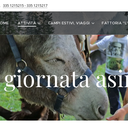
335 1215215 - 335 1215217
HOME
ATTIVITÀ
CAMPI ESTIVI, VIAGGI
FATTORIA "L
 giornata asi