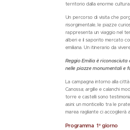
territorio dalla enorme cultura
Un percorso di visita che porge
risorgimentale, le piazze curi
rappresenta un viaggio nel temp
alberi e il saporito mercato c
emiliana. Un itinerario da vi
Reggio Emilia è riconosciuta c
nelle piazze monumentali e fan
La campagna intorno alla città 
Canossa; argille e calanchi mod
torre e castelli sono testimoni
asini: un monticello tra le pra
marea ragliante ci accoglierà 
Programma 1° giorno