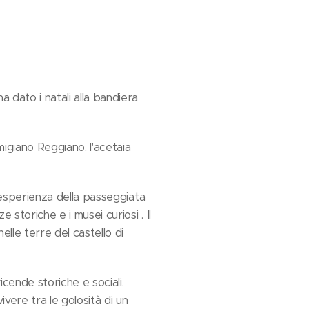
a dato i natali alla bandiera
migiano Reggiano, l'acetaia
 l'esperienza della passeggiata
 storiche e i musei curiosi . Il
nelle terre del castello di
cende storiche e sociali.
vivere tra le golosità di un