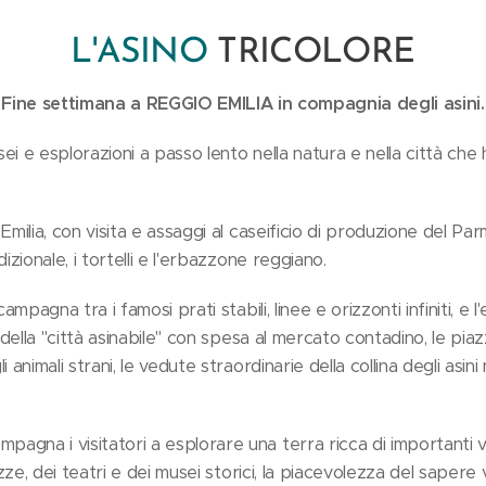
L'ASINO
TRICOLORE
Fine settimana a REGGIO EMILIA in compagnia degli asini.
i e esplorazioni a passo lento nella natura e nella città che h
Emilia, con visita e assaggi al caseificio di produzione del Par
izionale, i tortelli e l'erbazzone reggiano.
campagna tra i famosi prati stabili, linee e orizzonti infiniti, e
 della "città asinabile" con spesa al mercato contadino, le piazze
animali strani, le vedute straordinarie della collina degli asini 
gna i visitatori a esplorare una terra ricca di importanti vi
azze, dei teatri e dei musei storici, la piacevolezza del sapere 